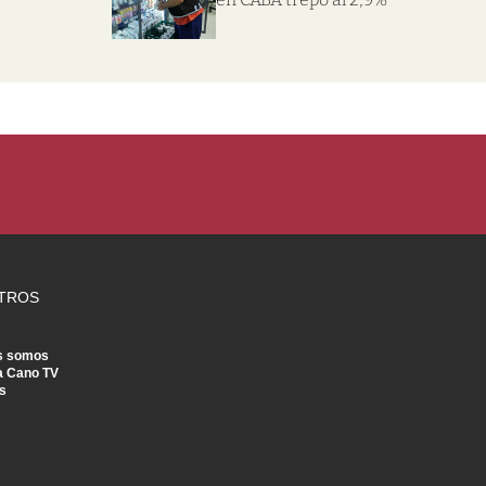
TROS
s somos
a Cano TV
s