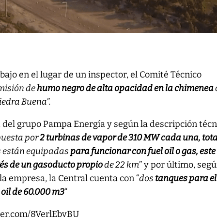
rabajo en el lugar de un inspector, el Comité Técnico
misión de
humo negro de alta opacidad en la chimenea
iedra Buena”.
 del grupo Pampa Energía y según la descripción técn
uesta por
2 turbinas de vapor de 310 MW cada una, tota
s están equipadas
para funcionar con fuel oil o gas, este
vés de un gasoducto propio
de 22 km
” y por último, seg
e la empresa, la Central cuenta con “
dos
tanques para el
oil de 60.000 m3
“
tter.com/8VerlEbyBU