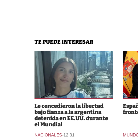
TE PUEDE INTERESAR
Le concedieron la libertad
Españ
bajo fianza a la argentina
fronte
detenida en EE.UU. durante
el Mundial
-
NACIONALES
12:31
MUND