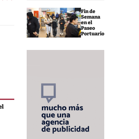
Fin de
Semana
en el
Paseo
Portuario
el