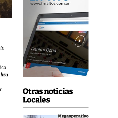
de
ica
liza
ún
Otras noticias
Locales
Megaoperativo