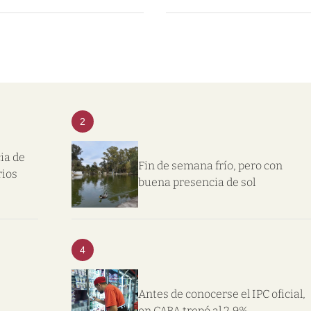
2
ia de
Fin de semana frío, pero con
rios
buena presencia de sol
4
Antes de conocerse el IPC oficial,
en CABA trepó al 2,9%