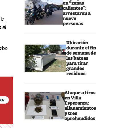
en “zonas
calientes”:
arrestaron a
nueve
 la
personas
 el
Ubicación
durante el fin
cabo
de semana de
las bateas
para tirar
grandes
residuos
Ataque a tiros
en Villa
Esperanza:
allanamientos
y tres
aprehendidos