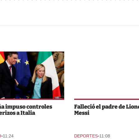
a impuso controles
Falleció el padre de Lion
rizos a Italia
Messi
-
-
O
11:24
DEPORTES
11:08