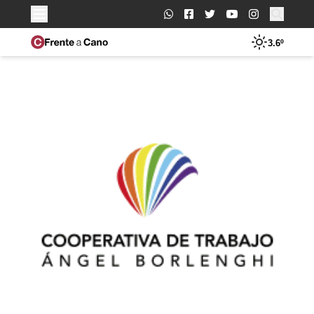
Buscar:
3.6º