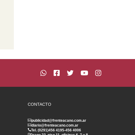
CONTACTO
publicidad@frenteacano.com.ar
diario@frenteacano.com.ar
Tel. (0291)
456 4195
-
456 4006
Drago 23, piso 11, oficinas 6, 7 y 8