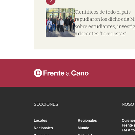
Científicos de todo el país
repudiaron los dichos de Mi
sobre estudiantes, investi
y docentes “terroristas”
SECCIONES
NOSO
Locales
Regionales
Quiene
Frente 
Nacionales
Mundo
FM Alto