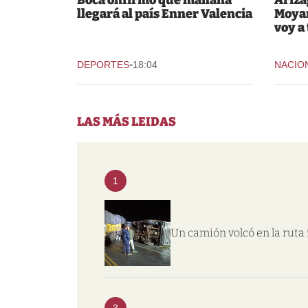
llegará al país Enner Valencia
Moyan
voy a
-
DEPORTES
18:04
NACIO
LAS MÁS LEIDAS
1
Un camión volcó en la ruta 
3