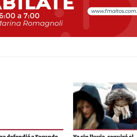
ga defendió a Facundo
Ya sin lluvia, seguirá el