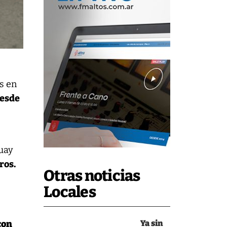
s en
desde
uay
ros.
Otras noticias
Locales
con
Ya sin