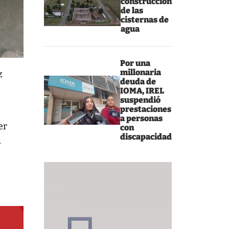
construcción
de las
cisternas de
agua
Por una
millonaria
z
deuda de
IOMA, IREL
suspendió
prestaciones
a personas
er
con
discapacidad
a