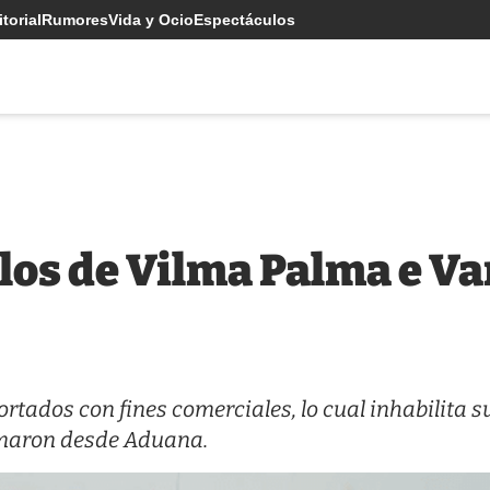
torial
Rumores
Vida y Ocio
Espectáculos
ilos de Vilma Palma e V
tados con fines comerciales, lo cual inhabilita s
ormaron desde Aduana.