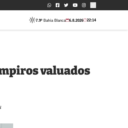
Buscar:
22:14
7.9º
Bahía Blanca
6.8.2026
ampiros valuados
u