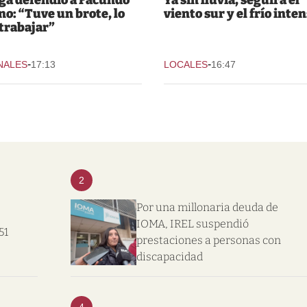
o: “Tuve un brote, lo
viento sur y el frío inte
 trabajar”
-
-
NALES
17:13
LOCALES
16:47
2
Por una millonaria deuda de
IOMA, IREL suspendió
51
prestaciones a personas con
discapacidad
4