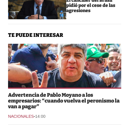
El canciller del Brasil
pidió por el cese de las
agresiones
TE PUEDE INTERESAR
Advertencia de Pablo Moyano a los
empresarios: “cuando vuelva el peronismo la
van a pagar”
-
NACIONALES
14:00