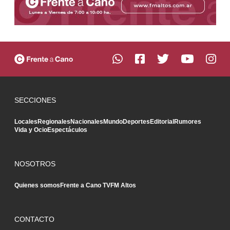
SECCIONES
Locales
Regionales
Nacionales
Mundo
Deportes
Editorial
Rumores
Vida y Ocio
Espectáculos
NOSOTROS
Quienes somos
Frente a Cano TV
FM Altos
CONTACTO