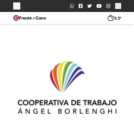
Buscar:
9.3º