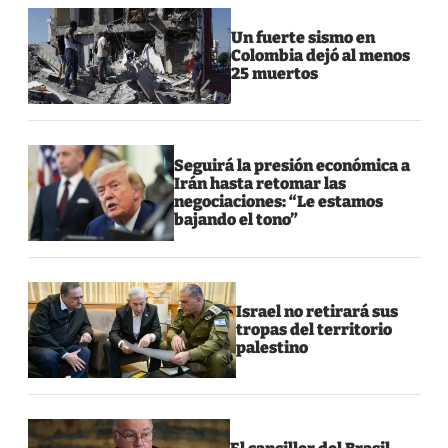
Un fuerte sismo en
Colombia dejó al menos
25 muertos
Seguirá la presión económica a
Irán hasta retomar las
negociaciones: “Le estamos
bajando el tono”
Israel no retirará sus
tropas del territorio
palestino