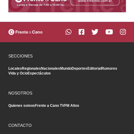
SECCIONES
Locales
Regionales
Nacionales
Mundo
Deportes
Editorial
Rumores
Vida y Ocio
Espectáculos
NOSOTROS
Quienes somos
Frente a Cano TV
FM Altos
CONTACTO