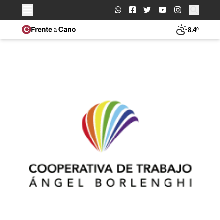
Buscar:
8.4º