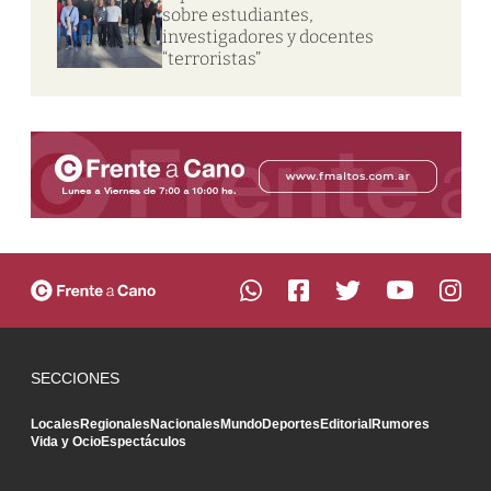
sobre estudiantes,
investigadores y docentes
“terroristas”
SECCIONES
Locales
Regionales
Nacionales
Mundo
Deportes
Editorial
Rumores
Vida y Ocio
Espectáculos