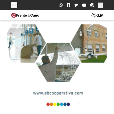
Buscar:
2.9º