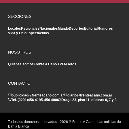
SECCIONES
Locales
Regionales
Nacionales
Mundo
Deportes
Editorial
Rumores
Vida y Ocio
Espectáculos
NOSOTROS
Quienes somos
Frente a Cano TV
FM Altos
CONTACTO
publicidad@frenteacano.com.ar
diario@frenteacano.com.ar
Tel. (0291)
456 4195
-
456 4006
Drago 23, piso 11, oficinas 6, 7 y 8
Todos los derechos reservados -
2026
® Frente A Cano - Las noticias de
Bahía Blanca