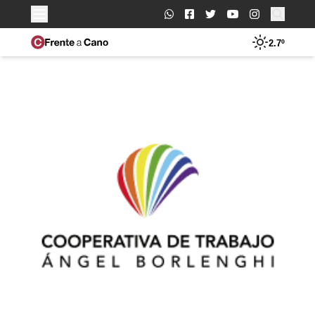
Buscar:
2.7º