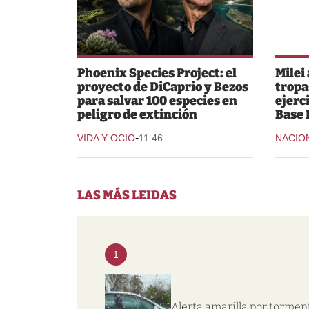
Phoenix Species Project: el
Milei
proyecto de DiCaprio y Bezos
tropa
para salvar 100 especies en
ejerc
peligro de extinción
Base 
-
VIDA Y OCIO
11:46
NACIO
LAS MÁS LEIDAS
1
Alerta amarilla por tormen