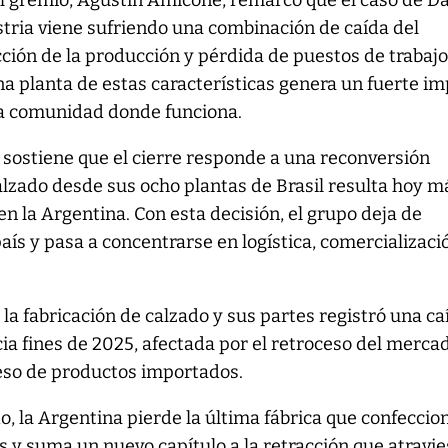
el gremio, Agustín Amicone, remarcó que el caso de D
ustria viene sufriendo una combinación de caída del
ión de la producción y pérdida de puestos de trabajo
a planta de estas características genera un fuerte i
a comunidad donde funciona.
 sostiene que el cierre responde a una reconversión
alzado desde sus ocho plantas de Brasil resulta hoy m
en la Argentina. Con esta decisión, el grupo deja de
aís y pasa a concentrarse en logística, comercializaci
la fabricación de calzado y sus partes registró una ca
ia fines de 2025, afectada por el retroceso del merca
reso de productos importados.
do, la Argentina pierde la última fábrica que confecci
ís y suma un nuevo capítulo a la retracción que atravi