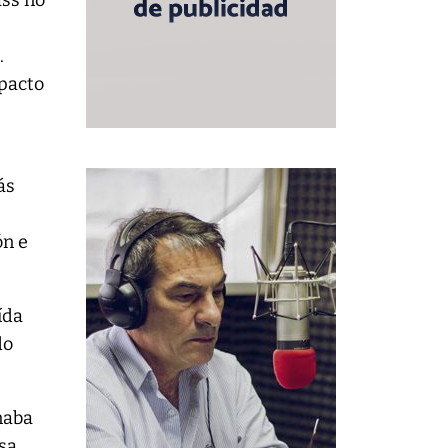
ass no
.
mpacto
ás
ón e
ída
do
onaba
esa