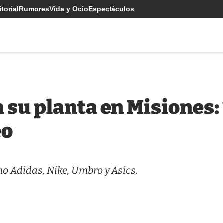
torial
Rumores
Vida y Ocio
Espectáculos
 su planta en Misiones:
eo
o Adidas, Nike, Umbro y Asics.