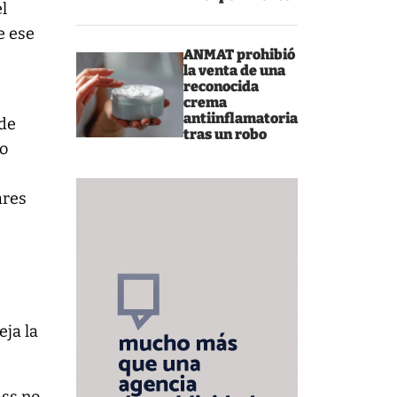
l
e ese
ANMAT prohibió
la venta de una
reconocida
crema
antiinflamatoria
 de
tras un robo
do
ares
eja la