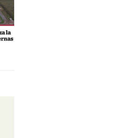
a la
ernas