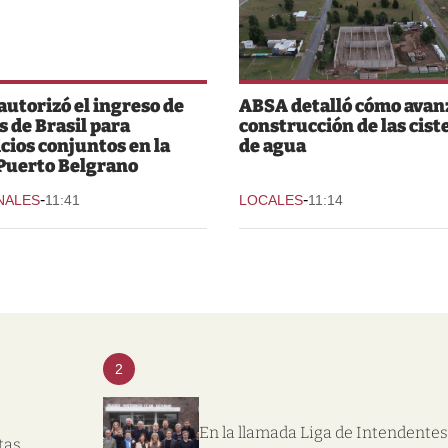
 autorizó el ingreso de
ABSA detalló cómo avanz
s de Brasil para
construcción de las cist
icios conjuntos en la
de agua
Puerto Belgrano
-
-
NALES
11:41
LOCALES
11:14
2
En la llamada Liga de Intendentes
tas