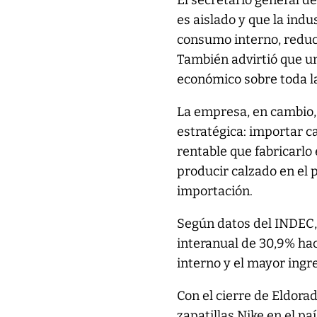
El secretario general d
es aislado y que la ind
consumo interno, reducc
También advirtió que un
económico sobre toda l
La empresa, en cambio,
estratégica: importar c
rentable que fabricarlo 
producir calzado en el p
importación.
Según datos del INDEC, 
interanual de 30,9% hac
interno y el mayor ing
Con el cierre de Eldora
zapatillas Nike en el pa