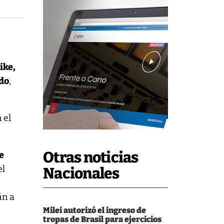
ike,
ado
,
 el
Otras noticias
ue
el
Nacionales
án a
Milei autorizó el ingreso de
tropas de Brasil para ejercicios