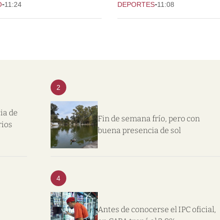
-
-
O
11:24
DEPORTES
11:08
2
ia de
Fin de semana frío, pero con
rios
buena presencia de sol
4
Antes de conocerse el IPC oficial,