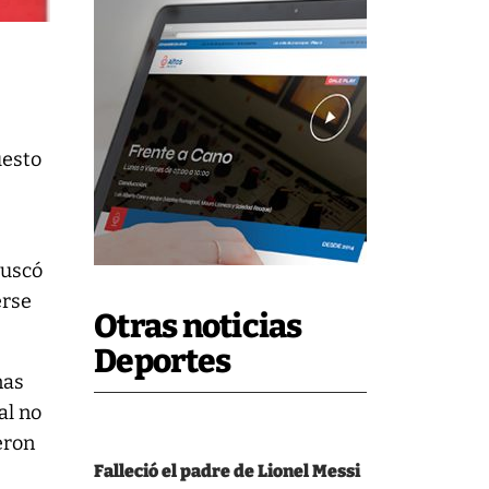
uesto
buscó
erse
Otras noticias
Deportes
nas
al no
eron
Falleció el padre de Lionel Messi