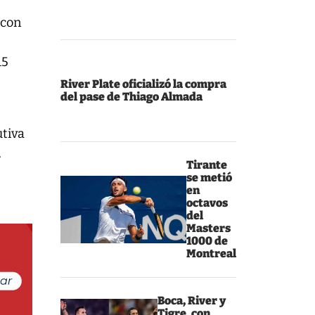
 con
15
River Plate oficializó la compra
del pase de Thiago Almada
r
tiva
.
Tirante
se metió
en
octavos
del
Masters
1000 de
Montreal
Boca, River y
Tigre, con