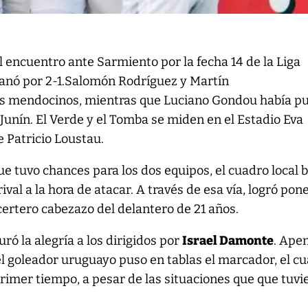
l encuentro ante Sarmiento por la fecha 14 de la Liga
ganó por 2-1.Salomón Rodríguez y Martín
os mendocinos, mientras que Luciano Gondou había p
 Junín. El Verde y el Tomba se miden en el Estadio Eva
e Patricio Loustau.
e tuvo chances para los dos equipos, el cuadro local 
ival a la hora de atacar. A través de esa vía, logró pon
certero cabezazo del delantero de 21 años.
ró la alegría a los dirigidos por
Israel Damonte
. Ape
l goleador uruguayo puso en tablas el marcador, el cu
primer tiempo, a pesar de las situaciones que que tuvi