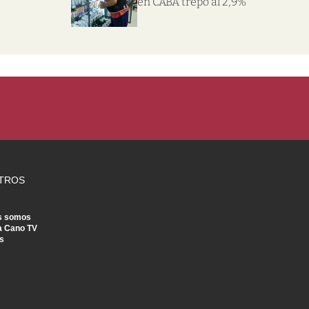
en CABA trepó al 2,9%
TROS
s somos
a Cano TV
s