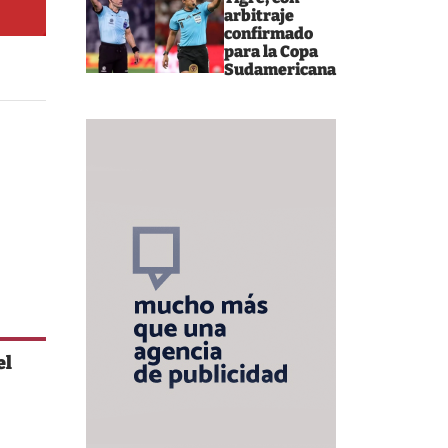
arbitraje
confirmado
para la Copa
Sudamericana
el