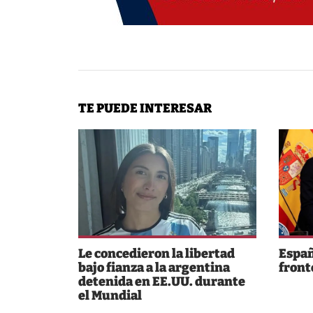
TE PUEDE INTERESAR
Le concedieron la libertad
Españ
bajo fianza a la argentina
fronte
detenida en EE.UU. durante
el Mundial