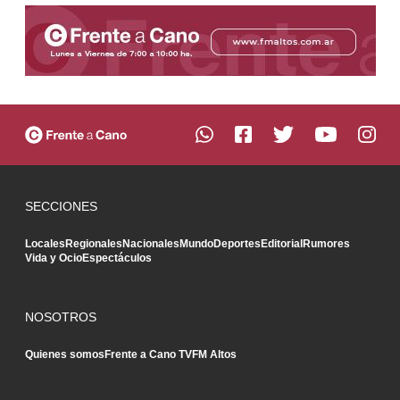
SECCIONES
Locales
Regionales
Nacionales
Mundo
Deportes
Editorial
Rumores
Vida y Ocio
Espectáculos
NOSOTROS
Quienes somos
Frente a Cano TV
FM Altos