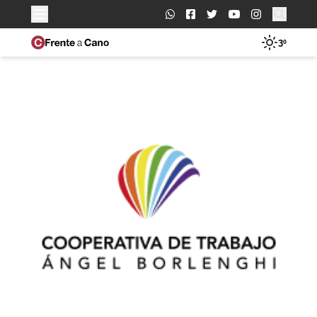
Buscar:
3º