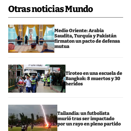
Otras noticias Mundo
Medio Oriente: Arabia
Saudita, Turquía y Pakistán
firmaton un pacto de defensa
mutua
Tiroteo en una escuela de
Bangkok: 8 muertos y 30
heridos
Tailandia: un futbolista
murió tras ser impactado
por un rayo en pleno partido