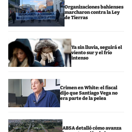
Organizaciones bahienses
marcharon contra la Ley
de Tierras
Ya sin lluvia, seguirá el
viento sur y el frío
intenso
Crimen en White: el fiscal
dijo que Santiago Vega no
era parte de la pelea
ABSA detalló cómo avanza