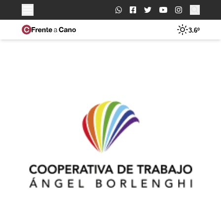
Buscar:
3.6º