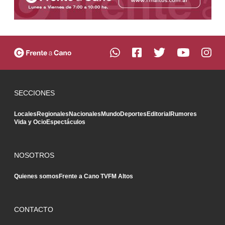
SECCIONES
Locales
Regionales
Nacionales
Mundo
Deportes
Editorial
Rumores
Vida y Ocio
Espectáculos
NOSOTROS
Quienes somos
Frente a Cano TV
FM Altos
CONTACTO