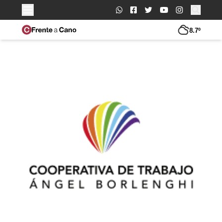
Buscar:
8.7º