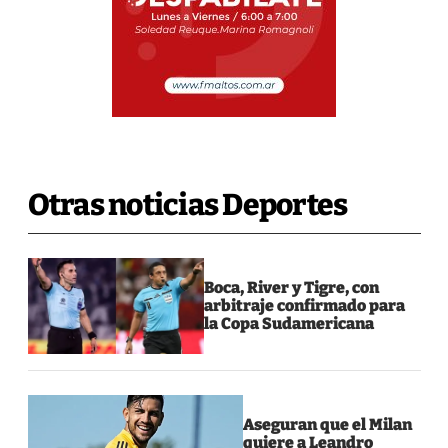
Otras noticias Deportes
Boca, River y Tigre, con
arbitraje confirmado para
la Copa Sudamericana
Aseguran que el Milan
quiere a Leandro