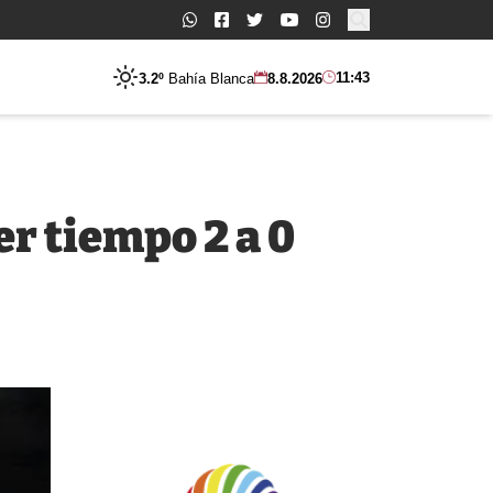
Buscar:
11:43
3.2º
Bahía Blanca
8.8.2026
er tiempo 2 a 0