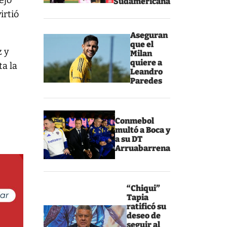
ejó
Sudamericana
irtió
Aseguran
que el
z y
Milan
quiere a
ta la
Leandro
Paredes
Conmebol
multó a Boca y
a su DT
Arruabarrena
“Chiqui”
Tapia
ratificó su
deseo de
seguir al