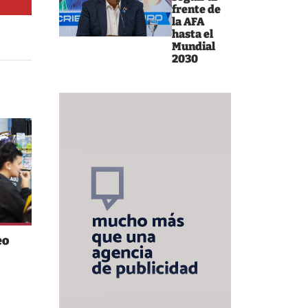
frente de
la AFA
hasta el
Mundial
2030
eo