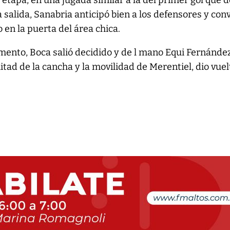
a etapa, en una jugada similar a la del primer gol que d
salida, Sanabria anticipó bien a los defensores y conv
o en la puerta del área chica.
emento, Boca salió decidido y de l mano Equi Fernánde
tad de la cancha y la movilidad de Merentiel, dio vuel