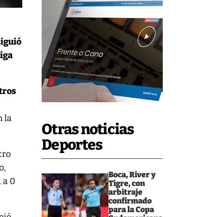
siguió
Liga
tros
 la
Otras noticias
Deportes
tro
o,
Boca, River y
 a 0
Tigre, con
arbitraje
confirmado
para la Copa