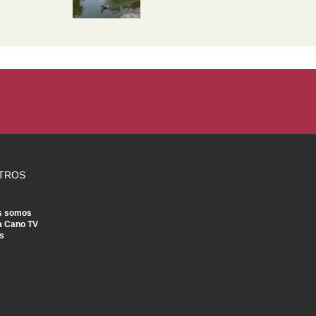
TROS
s somos
a Cano TV
s