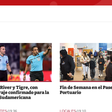
 River y Tigre, con
Fin de Semana en el Pas
raje confirmado para la
Portuario
 Sudamericana
-
-
TES
19:36
LOCALES
19:10