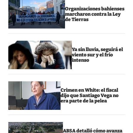
Organizaciones bahienses
marcharon contra la Ley
de Tierras
Ya sin lluvia, seguirá el
viento sur y el frío
intenso
Crimen en White: el fiscal
dijo que Santiago Vega no
era parte de la pelea
ABSA detalló cómo avanza