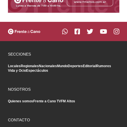
SECCIONES
Locales
Regionales
Nacionales
Mundo
Deportes
Editorial
Rumores
Vida y Ocio
Espectáculos
NOSOTROS
Quienes somos
Frente a Cano TV
FM Altos
CONTACTO