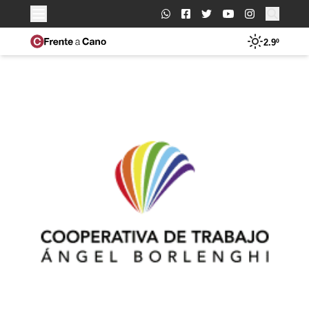
Buscar:
2.9º