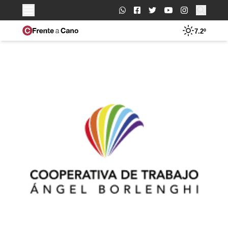
Buscar:
7.2º