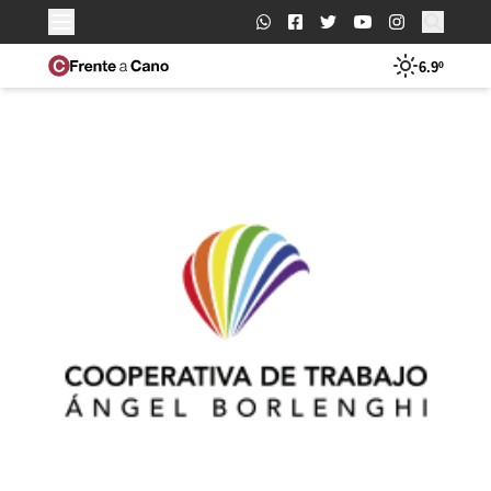
Buscar:
6.9º