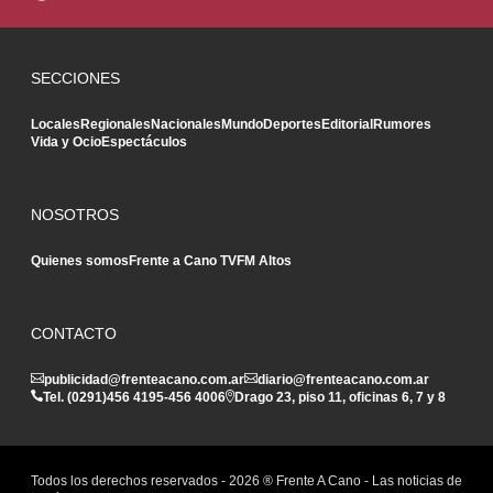
SECCIONES
Locales
Regionales
Nacionales
Mundo
Deportes
Editorial
Rumores
Vida y Ocio
Espectáculos
NOSOTROS
Quienes somos
Frente a Cano TV
FM Altos
CONTACTO
publicidad@frenteacano.com.ar
diario@frenteacano.com.ar
Tel. (0291)
456 4195
-
456 4006
Drago 23, piso 11, oficinas 6, 7 y 8
Todos los derechos reservados -
2026
® Frente A Cano - Las noticias de