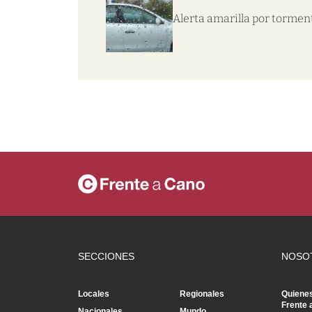
Alerta amarilla por tormen
SECCIONES
NOSO
Locales
Regionales
Quiene
Frente 
Nacionales
Mundo