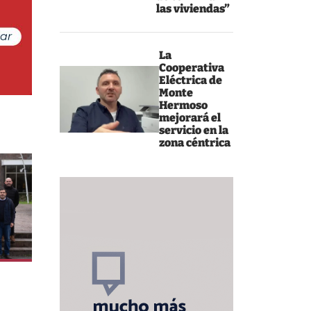
las viviendas”
La
Cooperativa
Eléctrica de
Monte
Hermoso
mejorará el
servicio en la
zona céntrica