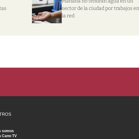
Mañana no tendrán agua en un
tas
sector de la ciudad por trabajos e
la red
TROS
s somos
a Cano TV