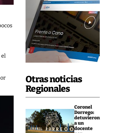
 pocos
 el
Otras noticias
por
Regionales
Coronel
Dorrego:
detuvieron
a un
docente