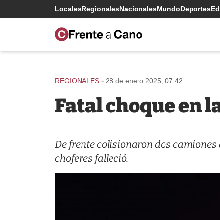
Locales
Regionales
Nacionales
Mundo
Deportes
Edi
-
REGIONALES
28 de enero 2025, 07:42
Fatal choque en la
De frente colisionaron dos camiones 
choferes falleció.