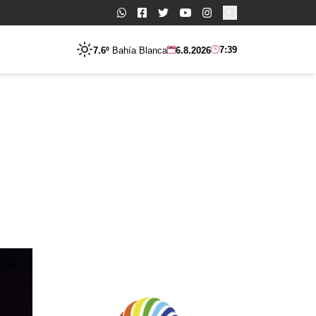
Buscar:
7:39
7.6º
Bahía Blanca
6.8.2026