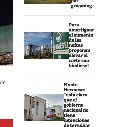
por
grooming
Para
amortiguar
el aumento
de las
naftas
proponen
elevar el
corte con
biodiesel
por
Monte
Hermoso:
“está claro
que el
gobierno
nacional no
tiene
intenciones
de terminar