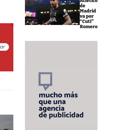
Atlético
de
Madrid
va por
“Cuti”
Romero