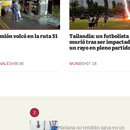
mión volcó en la ruta 51
Tailandia: un futbolista
murió tras ser impactad
un rayo en pleno partid
-
-
NALES
08:06
MUNDO
07:18
2
Mañana no tendrán agua en un