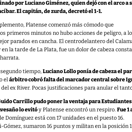
inado por Luciano Giménez, quien dejó con el arco a 
íbar. El capitán, de zurda, decretó el 1-1.
mplemento, Platense comenzó más cómodo que
 los primeros minutos no hubo acciones de peligro, a l
mejor parados en cancha. El centrodelantero del Calam
 en la tarde de La Plata, fue un dolor de cabeza const
charrata.
l segundo tiempo,
Luciano Lollo ponía de cabeza el par
ro el
árbitro cobró falta del marcador central sobre I
 del ex River. Pocas justificaciones para anular el tanto
Guido Carrillo pudo poner la ventaja para Estudiantes
avesaño lo evitó
y Platense encontró un respiro.
Fue 1 
 de Domínguez está con 17 unidades en el puesto 16.
i-Gómez, sumaron 16 puntos y militan en la posición 1