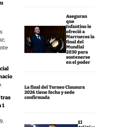
su
Aseguran
que
Infantino le
os
ofreció a
Marruecos la
ar,
final del
Mundial
ante
2030 para
sostenerse
en el poder
cial
gnacio
.
La final del Torneo Clausura
2026 tiene fecha y sede
 tras
confirmada
a 1
.
9.
El