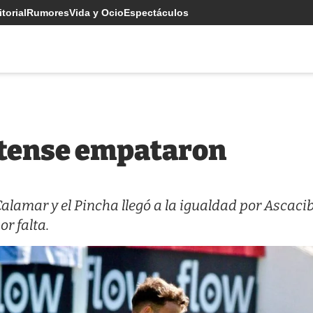
torial
Rumores
Vida y Ocio
Espectáculos
atense empataron
Calamar y el Pincha llegó a la igualdad por Ascacib
or falta.