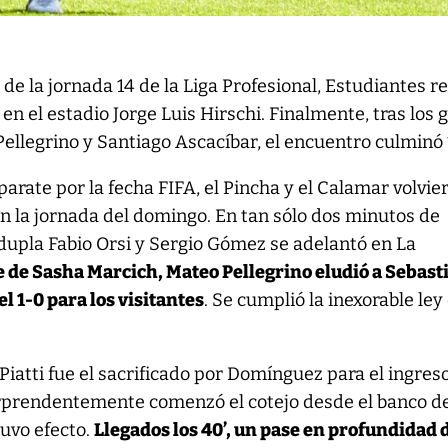
 de la jornada 14 de la Liga Profesional, Estudiantes re
 en el estadio Jorge Luis Hirschi. Finalmente, tras los 
ellegrino y Santiago Ascacíbar, el encuentro culminó 1
parate por la fecha FIFA, el Pincha y el Calamar volvie
en la jornada del domingo. En tan sólo dos minutos de
a dupla Fabio Orsi y Sergio Gómez se adelantó en La
e de Sasha Marcich, Mateo Pellegrino eludió a Sebast
el 1-0 para los visitantes
. Se cumplió la inexorable ley
Piatti fue el sacrificado por Domínguez para el ingres
rprendentemente comenzó el cotejo desde el banco d
tuvo efecto.
Llegados los 40’, un pase en profundidad 