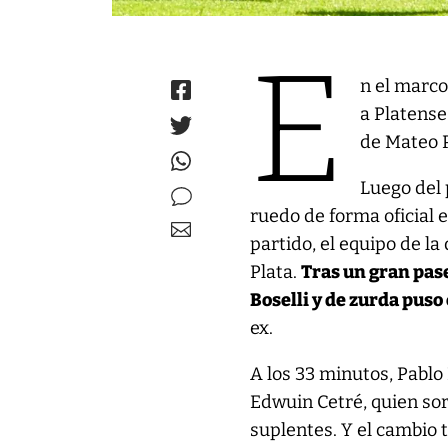
E
n el marco
a Platense
de Mateo P
Luego del 
ruedo de forma oficial 
partido, el equipo de l
Plata.
Tras un gran pas
Boselli y de zurda puso 
ex.
A los 33 minutos, Pablo 
Edwuin Cetré, quien so
suplentes. Y el cambio 