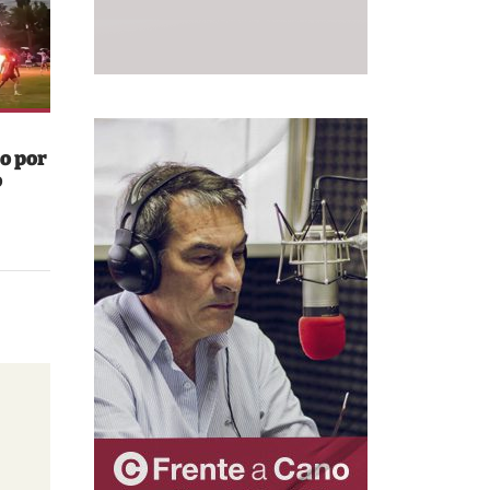
o por
o