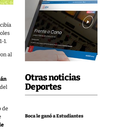
cibía
goles
-1.
ron al
Otras noticias
ián
Deportes
 del
o de
Boca le ganó a Estudiantes
e
de