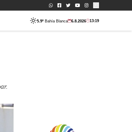
Buscar:
13:19
5.9º
Bahía Blanca
6.8.2026
ar.