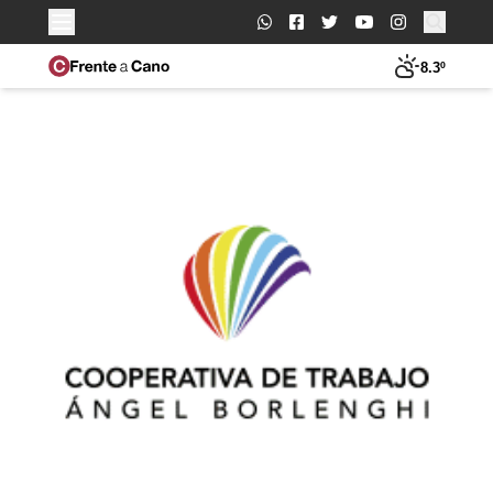
Buscar:
8.3º