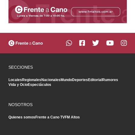
SECCIONES
Locales
Regionales
Nacionales
Mundo
Deportes
Editorial
Rumores
Vida y Ocio
Espectáculos
NOSOTROS
Quienes somos
Frente a Cano TV
FM Altos