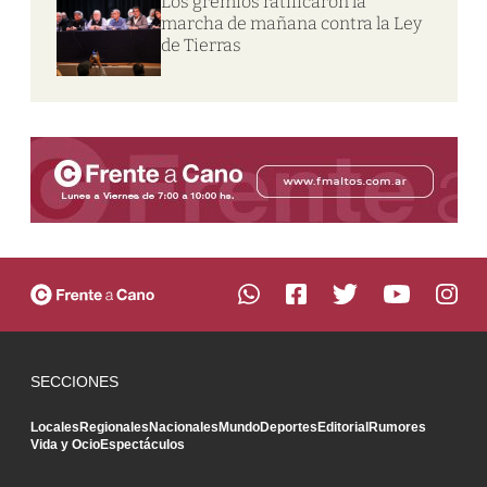
Los gremios ratificaron la
marcha de mañana contra la Ley
de Tierras
SECCIONES
Locales
Regionales
Nacionales
Mundo
Deportes
Editorial
Rumores
Vida y Ocio
Espectáculos