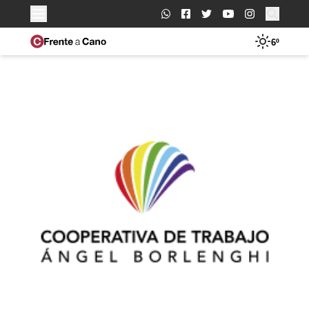
Buscar:
6º