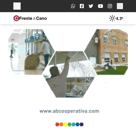
Buscar:
4.3º