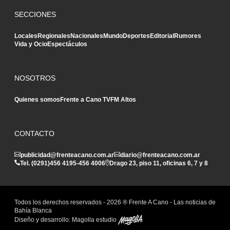
SECCIONES
Locales
Regionales
Nacionales
Mundo
Deportes
Editorial
Rumores
Vida y Ocio
Espectáculos
NOSOTROS
Quienes somos
Frente a Cano TV
FM Altos
CONTACTO
publicidad@frenteacano.com.ar
diario@frenteacano.com.ar
Tel. (0291)
456 4195
-
456 4006
Drago 23, piso 11, oficinas 6, 7 y 8
Todos los derechos reservados -
2026
® Frente A Cano - Las noticias de
Bahía Blanca
Diseño y desarrollo:
Magolla estudio