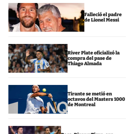
Falleció el padre
de Lionel Messi
River Plate oficializó la
compra del pase de
Thiago Almada
Tirante se metió en
octavos del Masters 1000
de Montreal