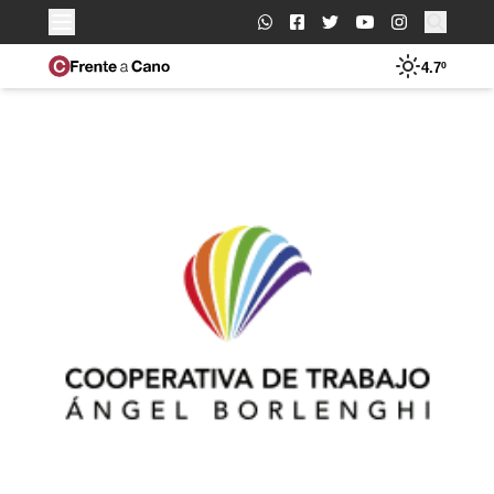
Buscar:
4.7º