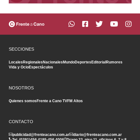
SECCIONES
Locales
Regionales
Nacionales
Mundo
Deportes
Editorial
Rumores
Vida y Ocio
Espectáculos
NOSOTROS
Quienes somos
Frente a Cano TV
FM Altos
CONTACTO
publicidad@frenteacano.com.ar
diario@frenteacano.com.ar
Tel. (0291)
456 4195
-
456 4006
Drago 23, piso 11, oficinas 6, 7 y 8