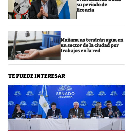
su período de
licencia
Mañana no tendrán agua en
un sector de la ciudad por
trabajos en la red
TE PUEDE INTERESAR