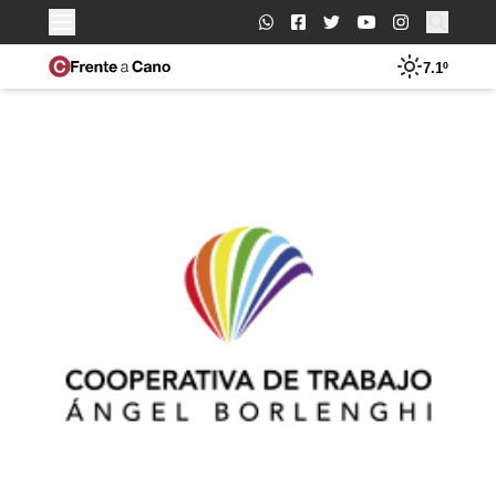
Buscar:
7.1º