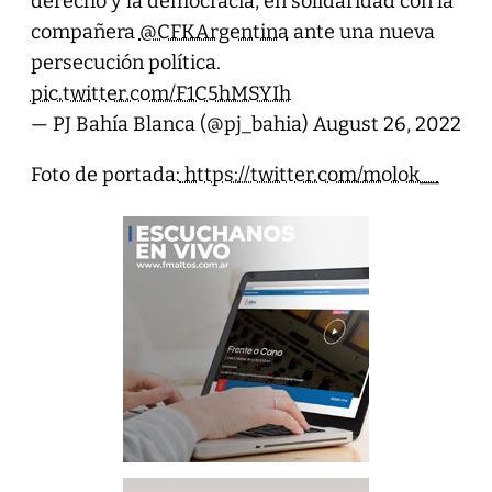
derecho y la democracia, en solidaridad con la
compañera
@CFKArgentina
ante una nueva
persecución política.
pic.twitter.com/F1C5hMSYIh
— PJ Bahía Blanca (@pj_bahia)
August 26, 2022
Foto de portada:
https://twitter.com/molok__