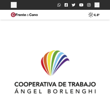
Buscar:
4.4º