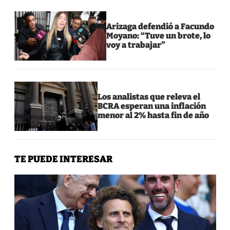
Arizaga defendió a Facundo
Moyano: “Tuve un brote, lo
voy a trabajar”
Los analistas que releva el
BCRA esperan una inflación
menor al 2% hasta fin de año
TE PUEDE INTERESAR