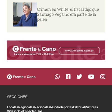
Crimen en White: el fiscal dijo que
Santiago Vega no era parte de la
pelea
SECCIONES
Locales
Regionales
Nacionales
Mundo
Deportes
Editorial
Rumores
Vida y Ocio
Espectáculos