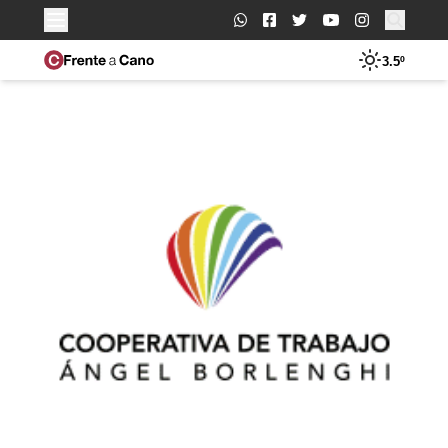
Buscar:
3.5º