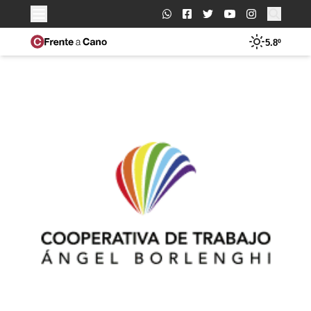
Buscar:
5.8º