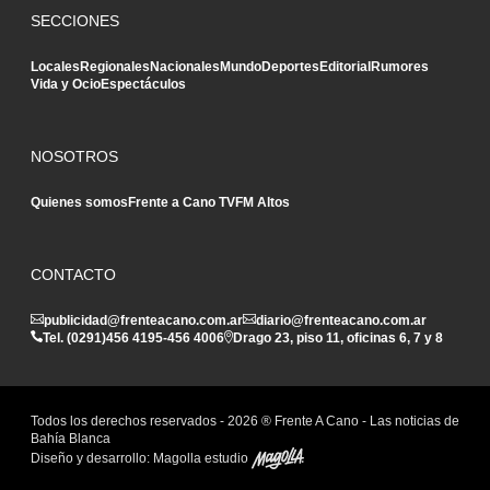
SECCIONES
Locales
Regionales
Nacionales
Mundo
Deportes
Editorial
Rumores
Vida y Ocio
Espectáculos
NOSOTROS
Quienes somos
Frente a Cano TV
FM Altos
CONTACTO
publicidad@frenteacano.com.ar
diario@frenteacano.com.ar
Tel. (0291)
456 4195
-
456 4006
Drago 23, piso 11, oficinas 6, 7 y 8
Todos los derechos reservados -
2026
® Frente A Cano - Las noticias de
Bahía Blanca
Diseño y desarrollo:
Magolla estudio