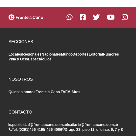
SECCIONES
Locales
Regionales
Nacionales
Mundo
Deportes
Editorial
Rumores
Vida y Ocio
Espectáculos
NOSOTROS
Quienes somos
Frente a Cano TV
FM Altos
CONTACTO
publicidad@frenteacano.com.ar
diario@frenteacano.com.ar
Tel. (0291)
456 4195
-
456 4006
Drago 23, piso 11, oficinas 6, 7 y 8