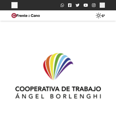
Buscar:
6º