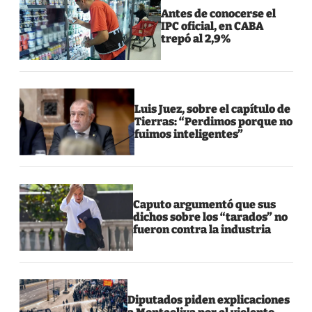
Antes de conocerse el
IPC oficial, en CABA
trepó al 2,9%
Luis Juez, sobre el capítulo de
Tierras: “Perdimos porque no
fuimos inteligentes”
Caputo argumentó que sus
dichos sobre los “tarados” no
fueron contra la industria
Diputados piden explicaciones