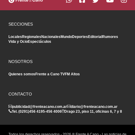
SECCIONES
Locales
Regionales
Nacionales
Mundo
Deportes
Editorial
Rumores
Vida y Ocio
Espectáculos
NOSOTROS
Quienes somos
Frente a Cano TV
FM Altos
CONTACTO
publicidad@frenteacano.com.ar
diario@frenteacano.com.ar
Tel. (0291)
456 4195
-
456 4006
Drago 23, piso 11, oficinas 6, 7 y 8
Todos los derechos reservados -
2026
® Frente A Cano - Las noticias de