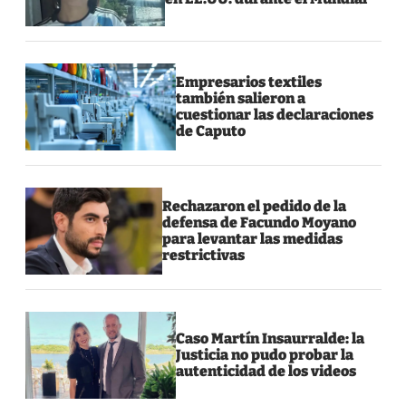
Empresarios textiles
también salieron a
cuestionar las declaraciones
de Caputo
Rechazaron el pedido de la
defensa de Facundo Moyano
para levantar las medidas
restrictivas
Caso Martín Insaurralde: la
Justicia no pudo probar la
autenticidad de los videos