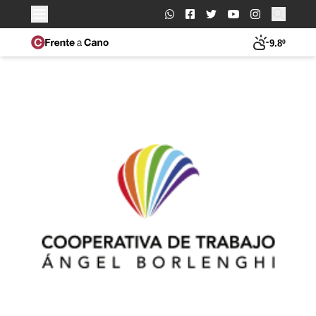
Buscar:
9.8º