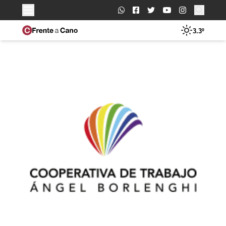
Buscar:
3.3º