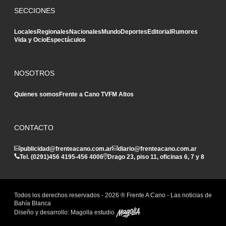
SECCIONES
Locales
Regionales
Nacionales
Mundo
Deportes
Editorial
Rumores
Vida y Ocio
Espectáculos
NOSOTROS
Quienes somos
Frente a Cano TV
FM Altos
CONTACTO
publicidad@frenteacano.com.ar
diario@frenteacano.com.ar
Tel. (0291)
456 4195
-
456 4006
Drago 23, piso 11, oficinas 6, 7 y 8
Todos los derechos reservados -
2026
® Frente A Cano - Las noticias de
Bahía Blanca
Diseño y desarrollo:
Magolla estudio