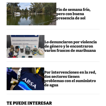
Fin de semana frío,
pero con buena
presencia de sol
Lo denunciaron por violencia
de género y le encontraron
varios frascos de marihuana
Por intervenciones en la red,
dos sectores tienen
problemas con el suministro
de agua
TE PUEDE INTERESAR