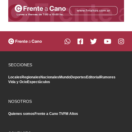
SECCIONES
Locales
Regionales
Nacionales
Mundo
Deportes
Editorial
Rumores
Vida y Ocio
Espectáculos
NOSOTROS
Quienes somos
Frente a Cano TV
FM Altos