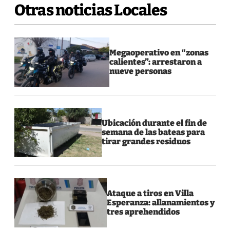
Otras noticias Locales
Megaoperativo en “zonas
calientes”: arrestaron a
nueve personas
Ubicación durante el fin de
semana de las bateas para
tirar grandes residuos
Ataque a tiros en Villa
Esperanza: allanamientos y
tres aprehendidos