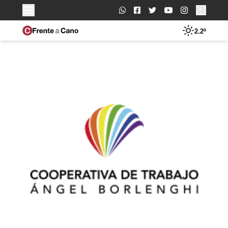
Buscar:
2.2º