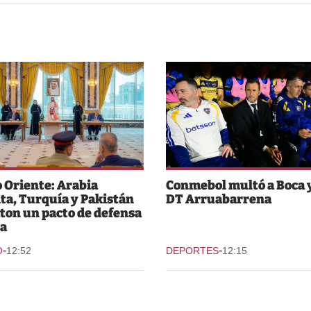
 Oriente: Arabia
Conmebol multó a Boca y
ta, Turquía y Pakistán
DT Arruabarrena
ton un pacto de defensa
a
-
-
O
12:52
DEPORTES
12:15