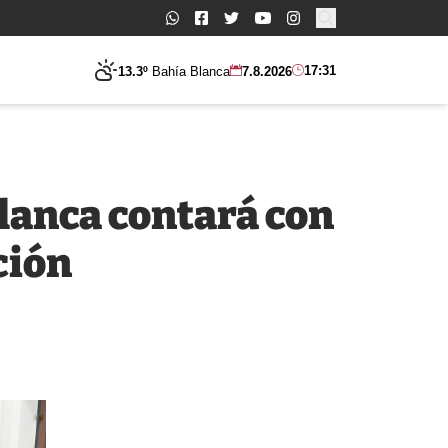
Buscar:
17:31
13.3º
Bahía Blanca
7.8.2026
Blanca contará con
ción