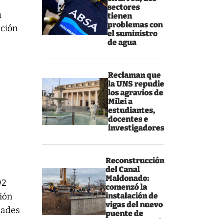
sectores
a
tienen
problemas con
ación
el suministro
de agua
Reclaman que
la UNS repudie
los agravios de
Milei a
estudiantes,
docentes e
investigadores
Reconstrucción
del Canal
Maldonado:
92
comenzó la
ción
instalación de
vigas del nuevo
dades
puente de