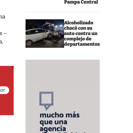
Pampa Central
una
Alcoholizado
chocó con su
s –
auto contra un
complejo de
a,
departamentos