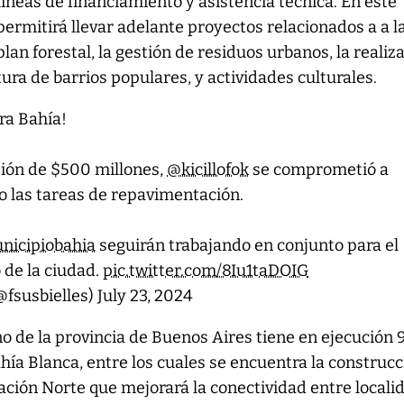
neas de financiamiento y asistencia técnica. En este
permitirá llevar adelante proyectos relacionados a a l
an forestal, la gestión de residuos urbanos, la realiz
ura de barrios populares, y actividades culturales.
ra Bahía!
sión de $500 millones,
@kicillofok
se comprometió a
 las tareas de repavimentación.
icipiobahia
seguirán trabajando en conjunto para el
 de la ciudad.
pic.twitter.com/8Iu1taDOIG
@fsusbielles)
July 23, 2024
o de la provincia de Buenos Aires tiene en ejecución 
hía Blanca, entre los cuales se encuentra la construc
ación Norte que mejorará la conectividad entre locali