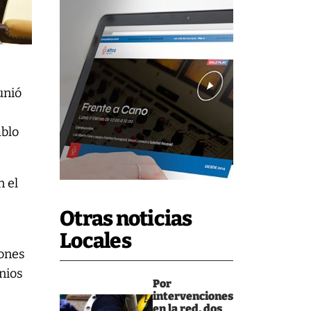
unió
ablo
n el
Otras noticias
Locales
lones
enios
Por
intervenciones
en la red, dos