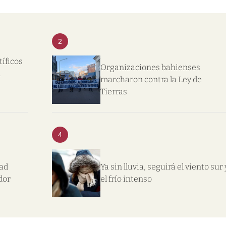
2
tíficos
Organizaciones bahienses
l
marcharon contra la Ley de
Tierras
4
dad
Ya sin lluvia, seguirá el viento sur 
dor
el frío intenso