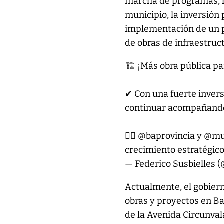
marcha de programas, lí
municipio, la inversión 
implementación de un pl
de obras de infraestruct
🏗 ¡Más obra pública pa
✔ Con una fuerte inver
continuar acompañando
👷‍♂️
@baprovincia
y
@mun
crecimiento estratégico
— Federico Susbielles (
Actualmente, el gobiern
obras y proyectos en Ba
de la Avenida Circunval