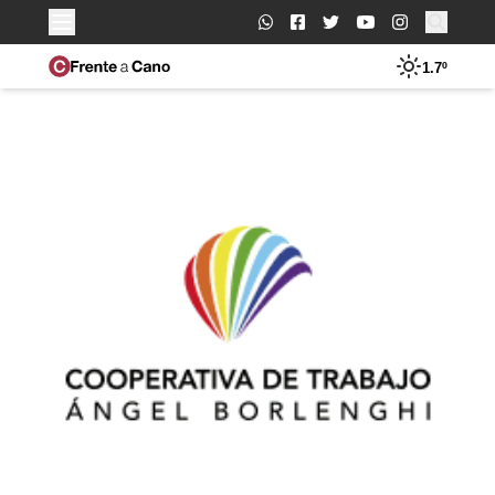
Buscar:
1.7º