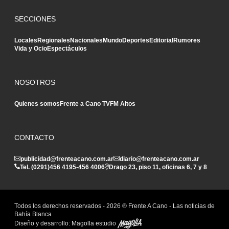
SECCIONES
Locales
Regionales
Nacionales
Mundo
Deportes
Editorial
Rumores
Vida y Ocio
Espectáculos
NOSOTROS
Quienes somos
Frente a Cano TV
FM Altos
CONTACTO
publicidad@frenteacano.com.ar
diario@frenteacano.com.ar
Tel. (0291)
456 4195
-
456 4006
Drago 23, piso 11, oficinas 6, 7 y 8
Todos los derechos reservados -
2026
® Frente A Cano - Las noticias de
Bahía Blanca
Diseño y desarrollo:
Magolla estudio