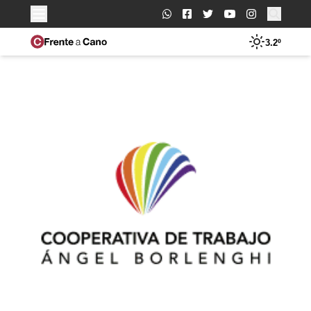
Buscar:
3.2º