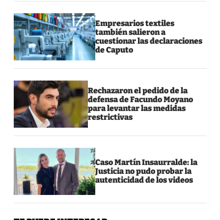
Empresarios textiles
también salieron a
cuestionar las declaraciones
de Caputo
Rechazaron el pedido de la
defensa de Facundo Moyano
para levantar las medidas
restrictivas
Caso Martín Insaurralde: la
Justicia no pudo probar la
autenticidad de los videos