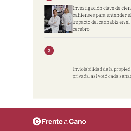
Investigación clave de cien
bahienses para entender e
impacto del cannabis en el
cerebro
3
Inviolabilidad de la propie
privada: así votó cada sena