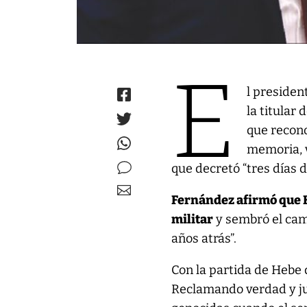
E
l preside
la titular
que recono
memoria, v
que decretó “tres días 
Fernández afirmó que H
militar
y sembró el cam
años atrás”.
Con la partida de Hebe
Reclamando verdad y jus