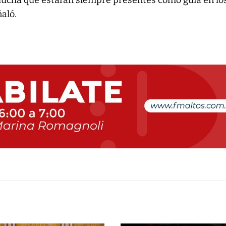
lucha que estarán siempre presentes como guía en lo
ñaló.