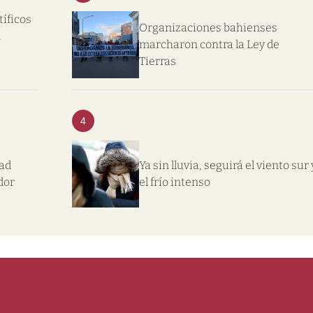
tíficos
Organizaciones bahienses
l
marcharon contra la Ley de
Tierras
4
dad
Ya sin lluvia, seguirá el viento sur 
dor
el frío intenso