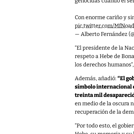
genocidas cuando el sen
Con enorme cariño y si
pic.twitter.com/MfNo
— Alberto Fernández (
“El presidente de la Na
respeto a Hebe de Bona
los derechos humanos”, 
Además, añadió:
“El go
símbolo internacional 
treinta mil desapareci
en medio de la oscura n
recuperación de la demo
“Por todo esto, el gobi