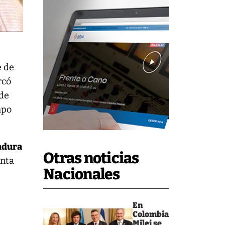
e de
rcó
 de
mpo
tadura
Otras noticias
enta
Nacionales
En
Colombia
Milei se