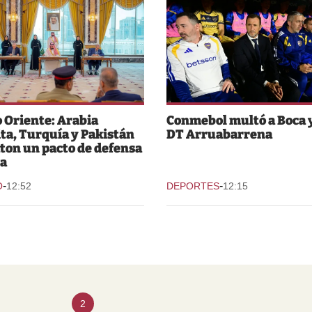
 Oriente: Arabia
Conmebol multó a Boca y
ta, Turquía y Pakistán
DT Arruabarrena
ton un pacto de defensa
a
-
-
O
12:52
DEPORTES
12:15
2