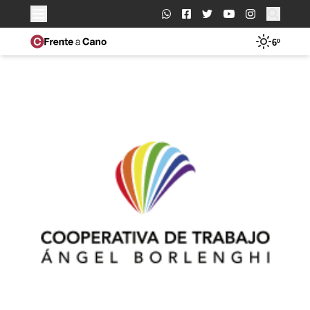
Buscar:
6º