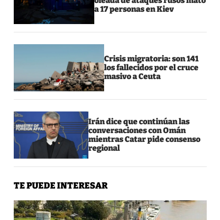
oleada de ataques rusos mató
a 17 personas en Kiev
Crisis migratoria: son 141
los fallecidos por el cruce
masivo a Ceuta
Irán dice que continúan las
conversaciones con Omán
mientras Catar pide consenso
regional
TE PUEDE INTERESAR