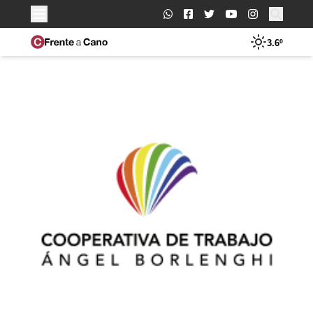
Buscar:
3.6º