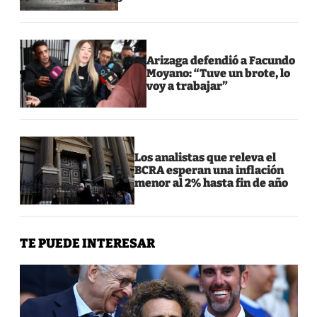
Arizaga defendió a Facundo
Moyano: “Tuve un brote, lo
voy a trabajar”
Los analistas que releva el
BCRA esperan una inflación
menor al 2% hasta fin de año
TE PUEDE INTERESAR