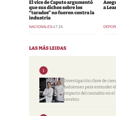
El vice de Caputo argumentó
Asegu
que sus dichos sobre los
a Lea
“tarados” no fueron contra la
industria
-
NACIONALES
17:24
DEPOR
LAS MÁS LEIDAS
1
Investigación clave de cien
bahienses para entender e
impacto del cannabis en el
cerebro