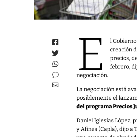
E
l Gobiern
creación d
precios, de
febrero, d
negociación.
La negociación está av
posiblemente el lanzam
del programa Precios J
Daniel Iglesias López, 
y Afines (Capla), dijo 