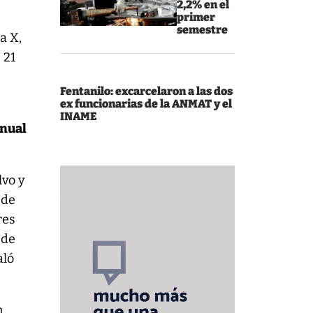
2,2% en el
primer
semestre
a X,
 21
Fentanilo: excarcelaron a las dos
ex funcionarias de la ANMAT y el
INAME
anual
lvo y
ede
res
 de
aló
n