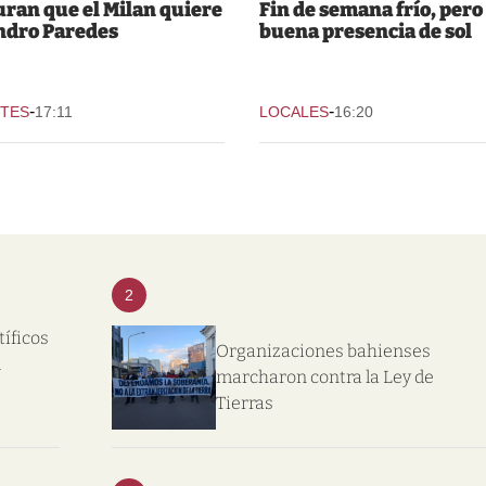
ran que el Milan quiere
Fin de semana frío, pero
ndro Paredes
buena presencia de sol
-
-
TES
17:11
LOCALES
16:20
2
tíficos
Organizaciones bahienses
l
marcharon contra la Ley de
Tierras