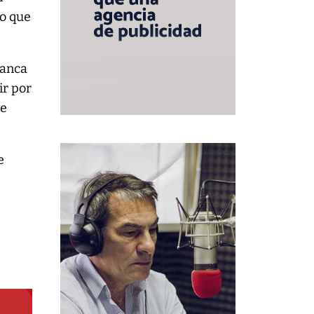
lo que
ranca
ir por
de
e