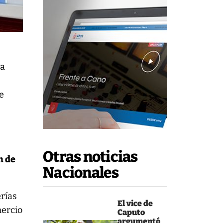
la
de
Otras noticias
n de
Nacionales
erías
El vice de
mercio
Caputo
argumentó