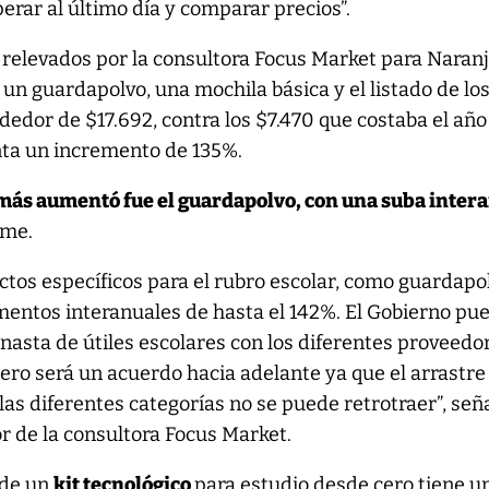
perar al último día y comparar precios”.
relevados por la consultora Focus Market para Naranj
 un guardapolvo, una mochila básica y el listado de los
ededor de $17.692, contra los $7.470 que costaba el año
nta un incremento de 135%.
e más aumentó fue el guardapolvo, con una suba inter
rme.
uctos específicos para el rubro escolar, como guardapo
mentos interanuales de hasta el 142%. El Gobierno pu
nasta de útiles escolares con los diferentes proveedo
pero será un acuerdo hacia adelante ya que el arrastre
las diferentes categorías no se puede retrotraer”, señ
r de la consultora Focus Market.
 de un
kit tecnológico
para estudio desde cero tiene u