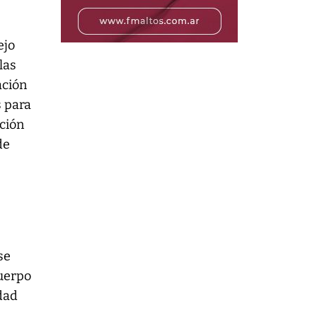
ejo
las
ación
s para
ación
de
se
cuerpo
dad