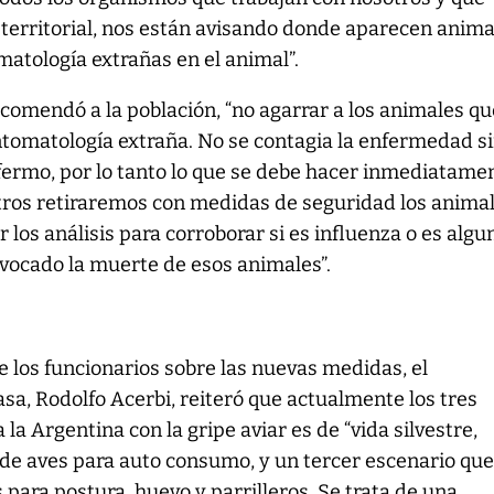
 territorial, nos están avisando donde aparecen anima
atología extrañas en el animal”.
recomendó a la población, “no agarrar a los animales q
ntomatología extraña. No se contagia la enfermedad s
ermo, por lo tanto lo que se debe hacer inmediatame
otros retiraremos con medidas de seguridad los animal
 los análisis para corroborar si es influenza o es algu
ovocado la muerte de esos animales”.
e los funcionarios sobre las nuevas medidas, el
sa, Rodolfo Acerbi, reiteró que actualmente los tres
la Argentina con la gripe aviar es de “vida silvestre,
de aves para auto consumo, y un tercer escenario que 
para postura, huevo y parrilleros. Se trata de una