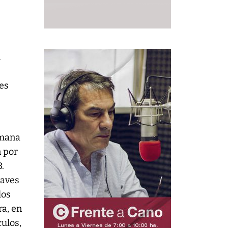
n
es
emana
n por
.
 aves
los
ra, en
culos,