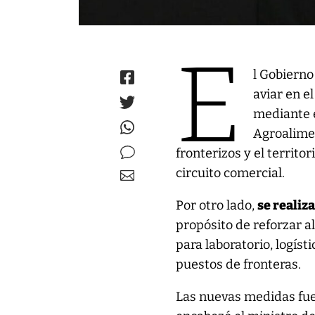
E
l Gobierno
aviar en e
mediante e
Agroalimen
fronterizos y el territ
circuito comercial.
Por otro lado,
se realiz
propósito de reforzar a
para laboratorio, logíst
puestos de fronteras.
Las nuevas medidas fue