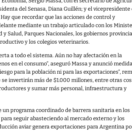
 Economía, Sergio Massa, con el secretario de Agricul
esidenta del Senasa, Diana Guillén; y el vicepresidente
 Hay que recordar que las acciones de control y
delante mediante un trabajo articulado con los Ministe
 y Salud, Parques Nacionales, los gobiernos provincia
roductivo y los colegios veterinarios.
ta a todo el sistema. Aún no hay afectación en la
nos en el consumo”, aseguró Massa y anunció medid
riesgo para la población ni para las exportaciones”, re
e se invertirán más de $1.000 millones, entre otras co
roductores y sumar más personal, infraestructura y
e un programa coordinado de barrera sanitaria en los
para seguir abasteciendo al mercado externo y los
ducción aviar genera exportaciones para Argentina po