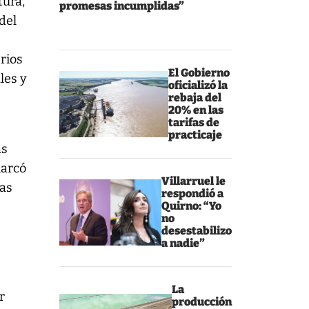
tura,
promesas incumplidas”
 del
rios
El Gobierno
les y
oficializó la
rebaja del
20% en las
tarifas de
practicaje
as
marcó
Villarruel le
sas
respondió a
Quirno: “Yo
no
desestabilizo
a nadie”
La
r
producción