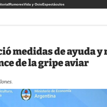
torial
Rumores
Vida y Ocio
Espectáculos
ció medidas de ayuda y 
nce de la gripe aviar
lones.