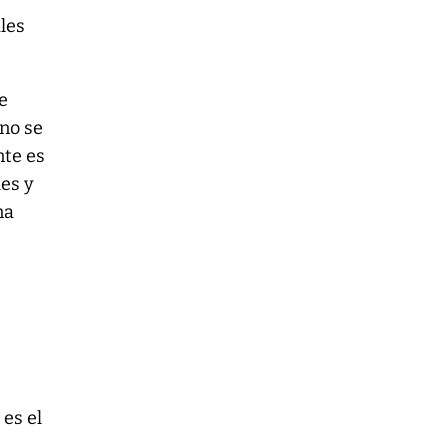
les
ue
ino se
nte es
es y
na
es el