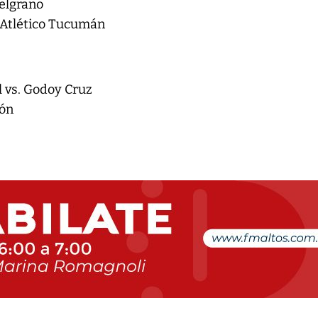
Belgrano
. Atlético Tucumán
l vs. Godoy Cruz
ión