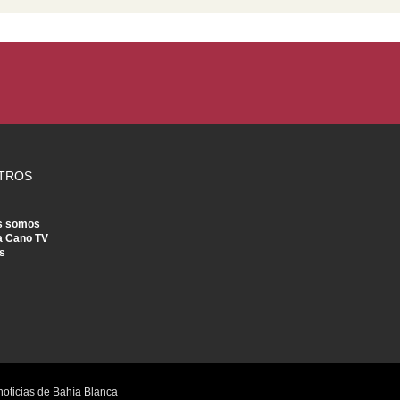
TROS
s somos
a Cano TV
s
noticias de Bahía Blanca