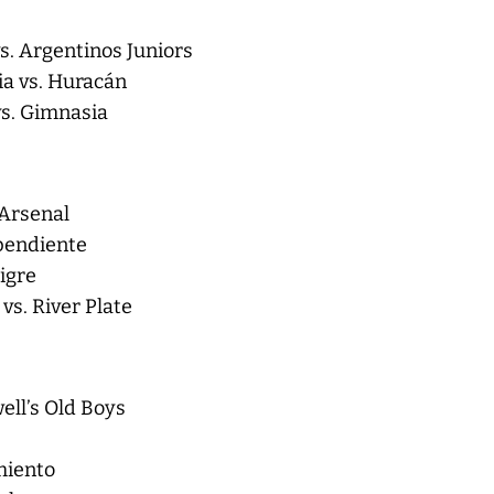
vs. Argentinos Juniors
cia vs. Huracán
vs. Gimnasia
 Arsenal
ependiente
Tigre
vs. River Plate
ell’s Old Boys
rmiento