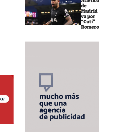
Atlético
de
Madrid
va por
“Cuti”
Romero