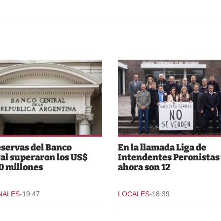
eservas del Banco
En la llamada Liga de
al superaron los US$
Intendentes Peronistas
0 millones
ahora son 12
-
-
NALES
19:47
LOCALES
18:39