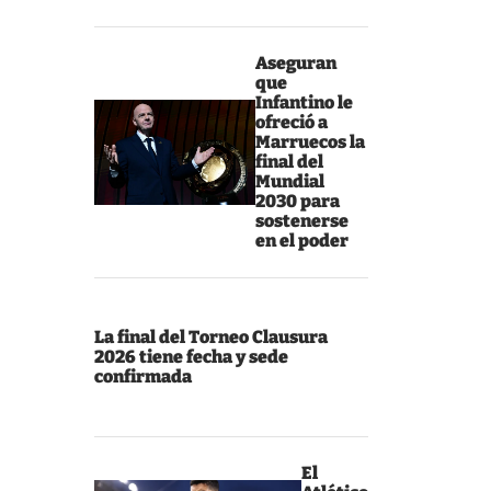
Aseguran
que
Infantino le
ofreció a
Marruecos la
final del
Mundial
2030 para
sostenerse
en el poder
La final del Torneo Clausura
2026 tiene fecha y sede
confirmada
El