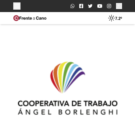
Buscar:
7.2º