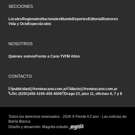
SECCIONES
Locales
Regionales
Nacionales
Mundo
Deportes
Editorial
Rumores
Vida y Ocio
Espectáculos
NOSOTROS
Quienes somos
Frente a Cano TV
FM Altos
CONTACTO
publicidad@frenteacano.com.ar
diario@frenteacano.com.ar
Tel. (0291)
456 4195
-
456 4006
Drago 23, piso 11, oficinas 6, 7 y 8
Todos los derechos reservados -
2026
® Frente A Cano - Las noticias de
Bahía Blanca
Diseño y desarrollo:
Magolla estudio