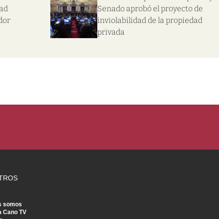
dad
Senado aprobó el proyecto de
dor
inviolabilidad de la propiedad
privada
TROS
s somos
a Cano TV