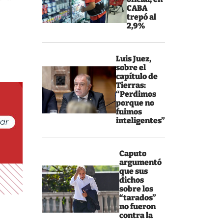
CABA
trepó al
2,9%
Luis Juez,
sobre el
capítulo de
Tierras:
“Perdimos
porque no
fuimos
inteligentes”
Caputo
argumentó
que sus
dichos
sobre los
“tarados”
no fueron
contra la