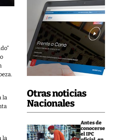
ado”
go
n
beza.
Otras noticias
 la
Nacionales
nta
Antes de
conocerse
el IPC
 la
oficial, en