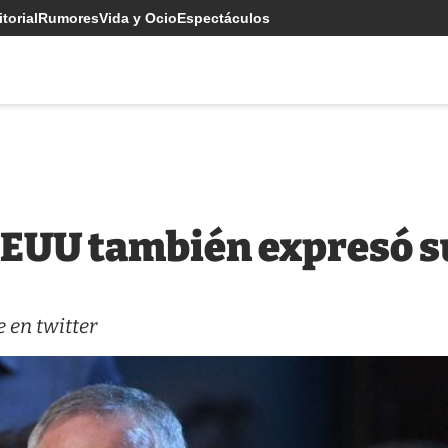
torial
Rumores
Vida y Ocio
Espectáculos
EEUU también expresó s
 en twitter