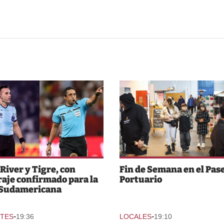
 River y Tigre, con
Fin de Semana en el Pas
raje confirmado para la
Portuario
 Sudamericana
-
-
TES
19:36
LOCALES
19:10