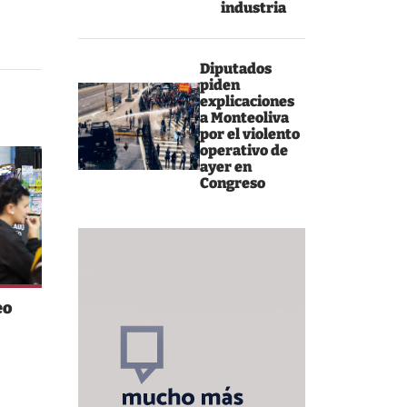
industria
Diputados
piden
explicaciones
a Monteoliva
por el violento
operativo de
ayer en
Congreso
eo