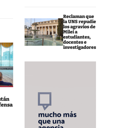
Reclaman que
la UNS repudie
los agravios de
Milei a
estudiantes,
docentes e
investigadores
stán
fensa