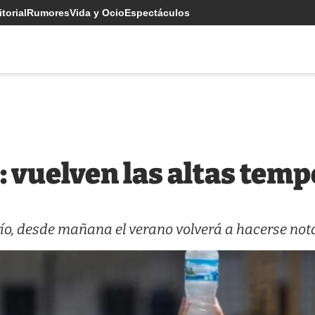
torial
Rumores
Vida y Ocio
Espectáculos
a: vuelven las altas tem
río, desde mañana el verano volverá a hacerse not