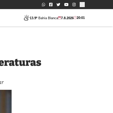
Buscar:
20:01
13.9º
Bahía Blanca
7.8.2026
peraturas
ar