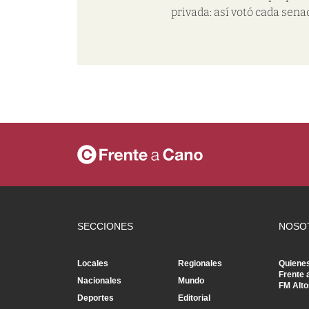
privada: así votó cada sena
SECCIONES
NOSO
Locales
Regionales
Quiene
Frente 
Nacionales
Mundo
FM Alto
Deportes
Editorial