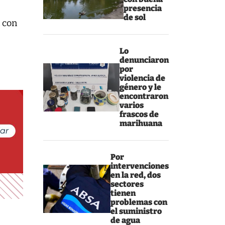
presencia
de sol
n con
Lo
denunciaron
por
violencia de
género y le
encontraron
varios
frascos de
marihuana
Por
intervenciones
en la red, dos
sectores
tienen
problemas con
el suministro
de agua