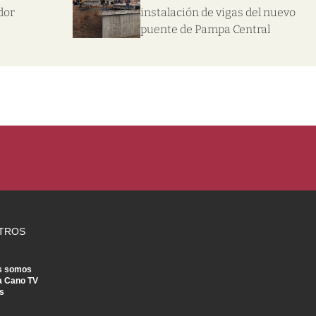
dor
instalación de vigas del nuevo
puente de Pampa Central
TROS
s somos
a Cano TV
s