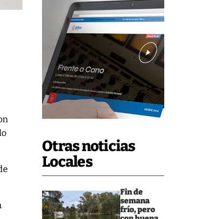
y
on
lo
Otras noticias
Locales
de
Fin de
semana
n
frío, pero
con buena