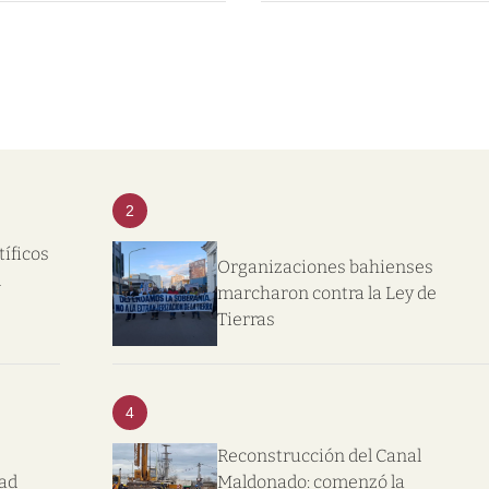
2
tíficos
Organizaciones bahienses
l
marcharon contra la Ley de
Tierras
4
Reconstrucción del Canal
dad
Maldonado: comenzó la