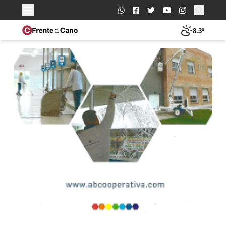
Buscar:
8.3º