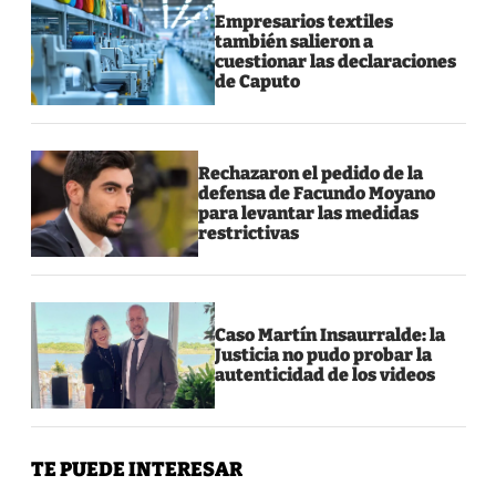
Empresarios textiles
también salieron a
cuestionar las declaraciones
de Caputo
Rechazaron el pedido de la
defensa de Facundo Moyano
para levantar las medidas
restrictivas
Caso Martín Insaurralde: la
Justicia no pudo probar la
autenticidad de los videos
TE PUEDE INTERESAR