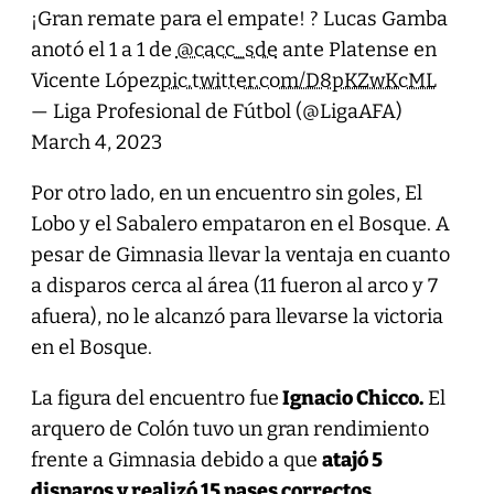
¡Gran remate para el empate! ? Lucas Gamba
anotó el 1 a 1 de
@cacc_sde
ante Platense en
Vicente López
pic.twitter.com/D8pKZwKcML
— Liga Profesional de Fútbol (@LigaAFA)
March 4, 2023
Por otro lado, en un encuentro sin goles, El
Lobo y el Sabalero empataron en el Bosque. A
pesar de Gimnasia llevar la ventaja en cuanto
a disparos cerca al área (11 fueron al arco y 7
afuera), no le alcanzó para llevarse la victoria
en el Bosque.
La figura del encuentro fue
Ignacio Chicco.
El
arquero de Colón tuvo un gran rendimiento
frente a Gimnasia debido a que
atajó 5
disparos y realizó 15 pases correctos.