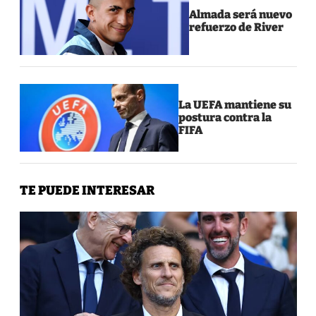
Almada será nuevo
refuerzo de River
La UEFA mantiene su
postura contra la
FIFA
TE PUEDE INTERESAR