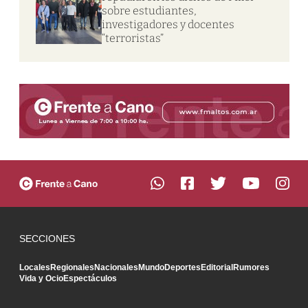
sobre estudiantes,
investigadores y docentes
“terroristas”
SECCIONES
Locales
Regionales
Nacionales
Mundo
Deportes
Editorial
Rumores
Vida y Ocio
Espectáculos