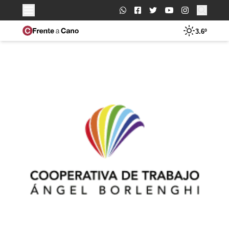
Buscar:
3.6º