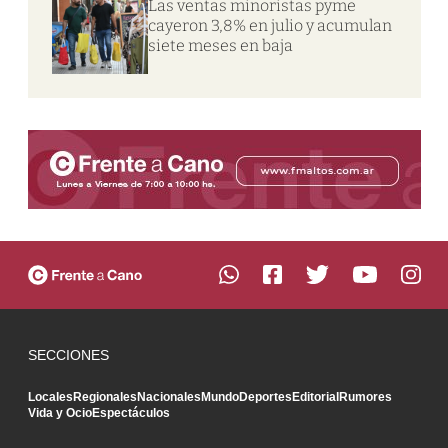
Las ventas minoristas pyme
cayeron 3,8% en julio y acumulan
siete meses en baja
SECCIONES
Locales
Regionales
Nacionales
Mundo
Deportes
Editorial
Rumores
Vida y Ocio
Espectáculos