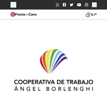
Buscar:
8.7º