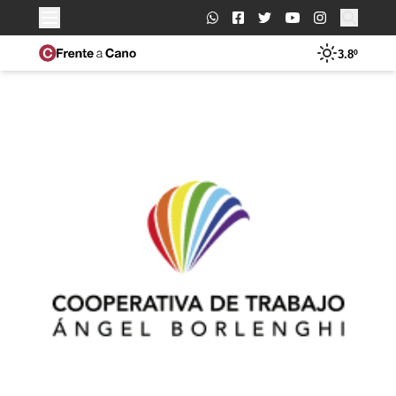
Buscar:
3.8º