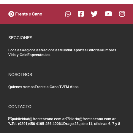
SECCIONES
Locales
Regionales
Nacionales
Mundo
Deportes
Editorial
Rumores
Vida y Ocio
Espectáculos
NOSOTROS
Quienes somos
Frente a Cano TV
FM Altos
CONTACTO
publicidad@frenteacano.com.ar
diario@frenteacano.com.ar
Tel. (0291)
456 4195
-
456 4006
Drago 23, piso 11, oficinas 6, 7 y 8