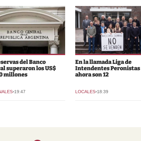
eservas del Banco
En la llamada Liga de
al superaron los US$
Intendentes Peronistas
0 millones
ahora son 12
-
-
NALES
19:47
LOCALES
18:39