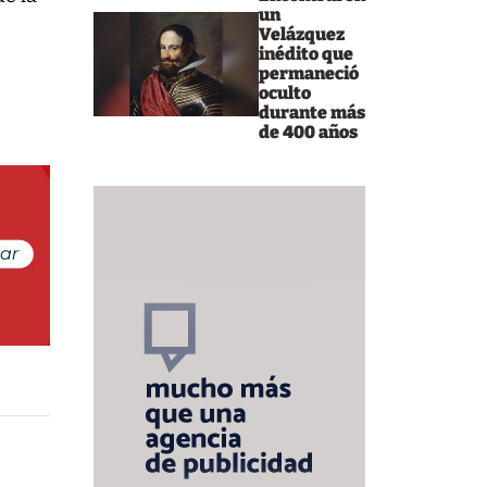
un
Velázquez
inédito que
permaneció
oculto
durante más
de 400 años