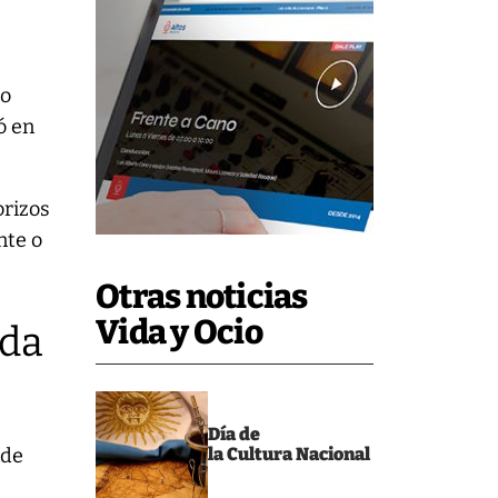
ro
ó en
orizos
nte o
Otras noticias
Vida y Ocio
ada
Día de
nde
la Cultura Nacional