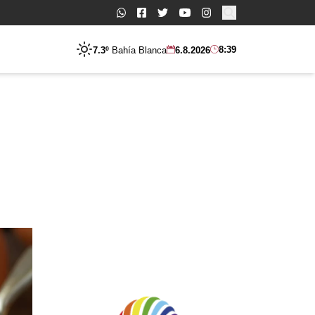
Buscar:
8:39
7.3º
Bahía Blanca
6.8.2026