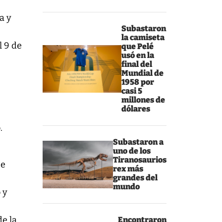
a y
Subastaron
la camiseta
l 9 de
que Pelé
usó en la
final del
Mundial de
1958 por
casi 5
millones de
dólares
.
Subastaron a
uno de los
Tiranosaurios
se
rex más
grandes del
mundo
 y
de la
Encontraron