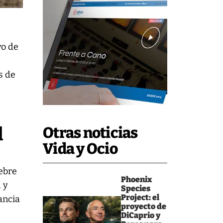
vo de
s de
l
Otras noticias
Vida y Ocio
ebre
Phoenix
d y
Species
Project: el
ancia
proyecto de
DiCaprio y