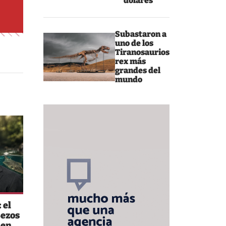
dólares
Subastaron a
uno de los
Tiranosaurios
rex más
grandes del
mundo
 el
Bezos
 en