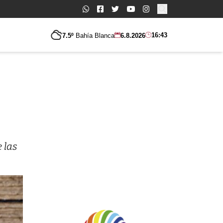
Buscar:
16:43
7.5º
Bahía Blanca
6.8.2026
 las