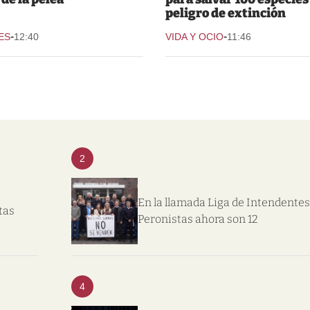
peligro de extinción
-
-
ES
12:40
VIDA Y OCIO
11:46
2
En la llamada Liga de Intendentes
tas
Peronistas ahora son 12
4