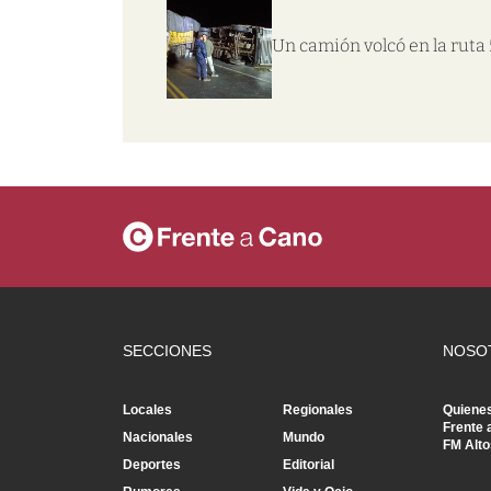
Un camión volcó en la ruta 
SECCIONES
NOSO
Locales
Regionales
Quiene
Frente 
Nacionales
Mundo
FM Alto
Deportes
Editorial