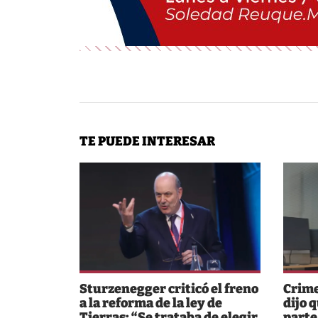
TE PUEDE INTERESAR
Sturzenegger criticó el freno
Crime
a la reforma de la ley de
dijo 
Tierras: “Se trataba de elegir
parte