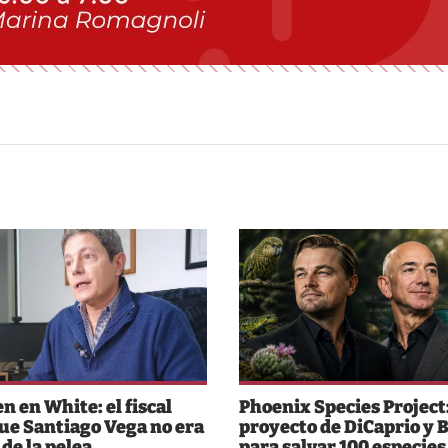
n en White: el fiscal
Phoenix Species Project:
que Santiago Vega no era
proyecto de DiCaprio y 
 de la pelea
para salvar 100 especies