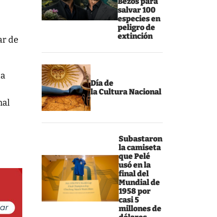
Bezos para
salvar 100
especies en
peligro de
extinción
ar de
da
Día de
la Cultura Nacional
nal
Subastaron
la camiseta
que Pelé
usó en la
final del
Mundial de
1958 por
casi 5
millones de