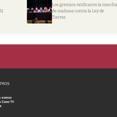
Los gremios ratificaron la march
51
de mañana contra la Ley de
Tierras
TROS
s somos
a Cano TV
s