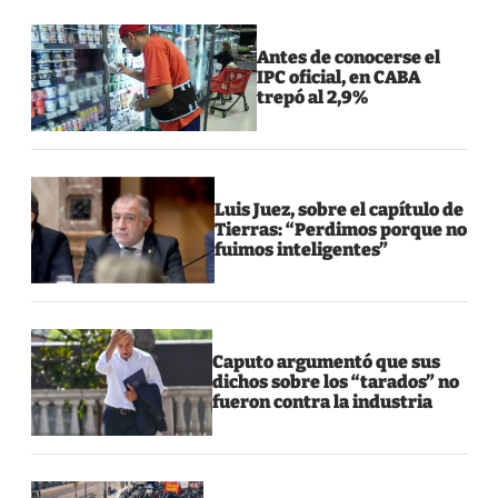
Antes de conocerse el
IPC oficial, en CABA
trepó al 2,9%
Luis Juez, sobre el capítulo de
Tierras: “Perdimos porque no
fuimos inteligentes”
Caputo argumentó que sus
dichos sobre los “tarados” no
fueron contra la industria