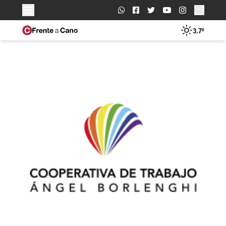
Buscar:
3.7º