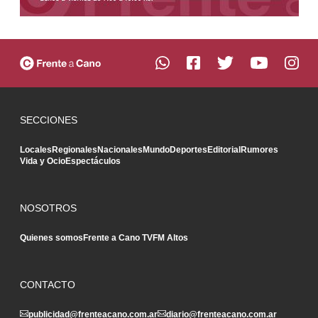
SECCIONES
Locales
Regionales
Nacionales
Mundo
Deportes
Editorial
Rumores
Vida y Ocio
Espectáculos
NOSOTROS
Quienes somos
Frente a Cano TV
FM Altos
CONTACTO
publicidad@frenteacano.com.ar
diario@frenteacano.com.ar